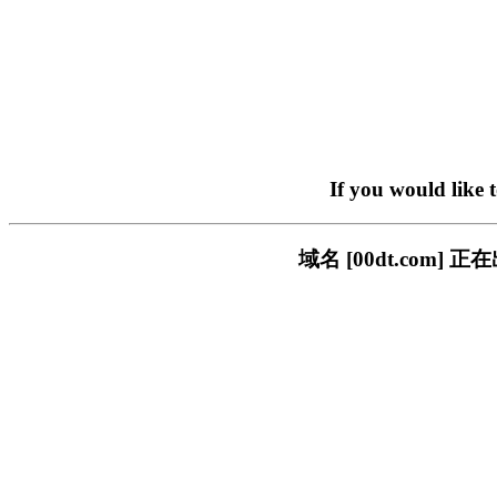
If you would like 
域名 [00dt.co